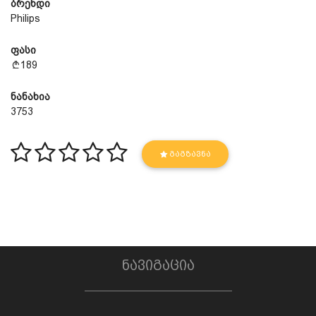
ბრენდი
Philips
ფასი
189
ნანახია
3753
ᲒᲐᲒᲖᲐᲕᲜᲐ
ნავიგაცია