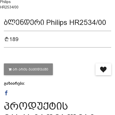
დაცვის პოლიტიკა
ბლენდერი Philips HR2534/00
მიწოდების პირობები
189
საკონტაქტო ინფორმაცია
წესები და პირობები
ᲐᲠ ᲐᲠᲘᲡ ᲒᲐᲧᲘᲓᲕᲐᲨᲘ
დაბრუნება და გადაცვლის
გაზიარება:
პოლიტიკა
პროდუქტის