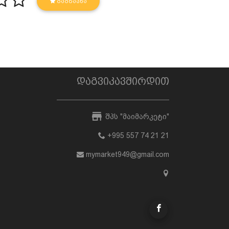
ᲒᲐᲒᲖᲐᲕᲜᲐ
დაგვიკავშირდით
შპს "მაიმარკეტი"
+995 557 74 21 21
mymarket949@gmail.com