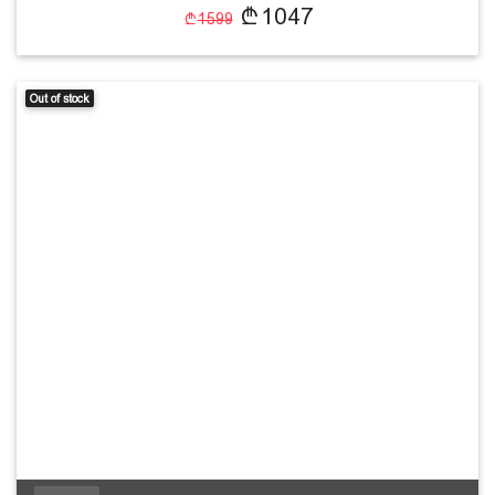
1047
1599
Out of stock