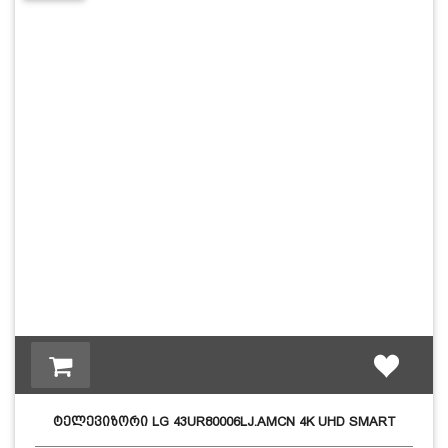
ტელევიზორი LG 43UR80006LJ.AMCN 4K UHD SMART