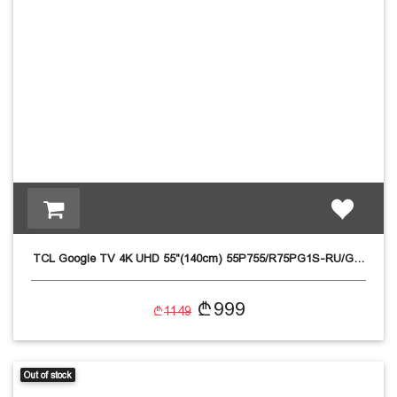
დაცვის პოლიტიკა
მიწოდების პირობები
საკონტაქტო ინფორმაცია
წესები და პირობები
დაბრუნება და გადაცვლის
TCL Google TV 4K UHD 55"(140cm) 55P755/R75PG1S-RU/G…
999
პოლიტიკა
1149
Out of stock