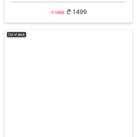
1499
1899
Out of stock