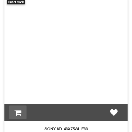
Out of stock
SONY KD-43X75WL E33