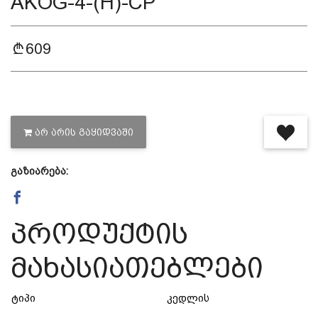
AKOG-4-(H)-CP
დაცვის პოლიტიკა
609
მიწოდების პირობები
საკონტაქტო ინფორმაცია
ᲐᲠ ᲐᲠᲘᲡ ᲒᲐᲧᲘᲓᲕᲐᲨᲘ
წესები და პირობები
გაზიარება:
დაბრუნება და გადაცვლის
პროდუქტის
პოლიტიკა
მახასიათებლები
ტიპი
კედლის