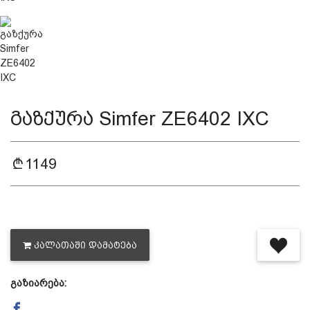
დაცვის პოლიტიკა
მიწოდების პირობები
გაზქურა Simfer ZE6402 IXC
საკონტაქტო ინფორმაცია
წესები და პირობები
1149
დაბრუნება და გადაცვლის
პოლიტიკა
ᲙᲐᲚᲐᲗᲐᲨᲘ ᲓᲐᲛᲐᲢᲔᲑᲐ
გაზიარება: