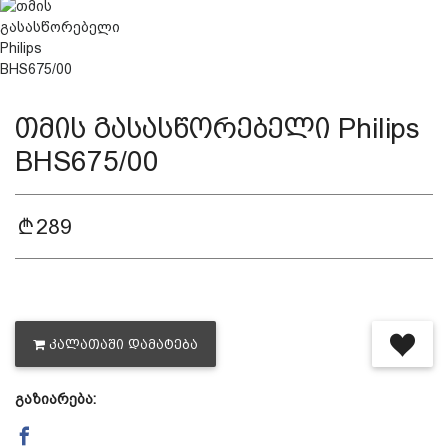
დაცვის პოლიტიკა
მიწოდების პირობები
თმის გასასწორებელი Philips
BHS675/00
საკონტაქტო ინფორმაცია
289
წესები და პირობები
დაბრუნება და გადაცვლის
ᲙᲐᲚᲐᲗᲐᲨᲘ ᲓᲐᲛᲐᲢᲔᲑᲐ
პოლიტიკა
გაზიარება: