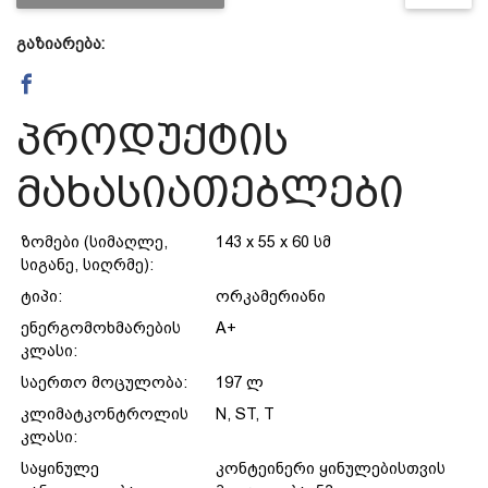
გაზიარება:
დაცვის პოლიტიკა
მიწოდების პირობები
პროდუქტის
მახასიათებლები
საკონტაქტო ინფორმაცია
ზომები (სიმაღლე,
143 x 55 x 60 სმ
წესები და პირობები
სიგანე, სიღრმე):
ტიპი:
ორკამერიანი
დაბრუნება და გადაცვლის
ენერგომოხმარების
A+
კლასი:
პოლიტიკა
საერთო მოცულობა:
197 ლ
კლიმატკონტროლის
N, ST, T
კლასი:
საყინულე
კონტეინერი ყინულებისთვის