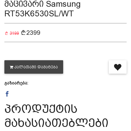
მაცივარი Samsung
RT53K6530SL/WT
დაცვის პოლიტიკა
2399
მიწოდების პირობები
3199
საკონტაქტო ინფორმაცია
წესები და პირობები
ᲙᲐᲚᲐᲗᲐᲨᲘ ᲓᲐᲛᲐᲢᲔᲑᲐ
გაზიარება:
დაბრუნება და გადაცვლის
პოლიტიკა
პროდუქტის
მახასიათებლები