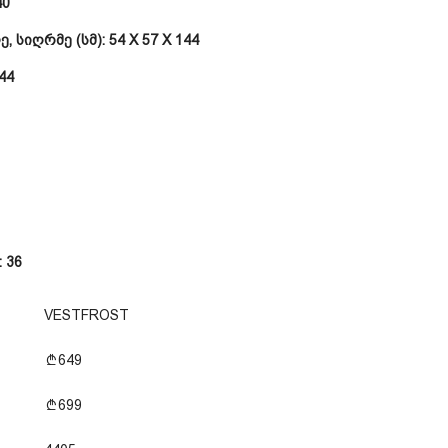
40
ე, სიღრმე (სმ):
54 X 57 X 144
44
:
36
VESTFROST
649
699