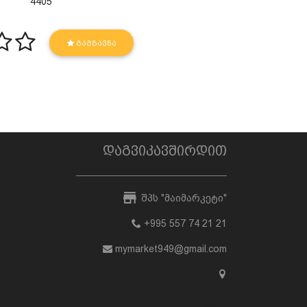
4405
ᲒᲐᲒᲖᲐᲕᲜᲐ
დაგვიკავშირდით
შპს "მაიმარკეტი"
+995 557 74 21 21
mymarket949@gmail.com