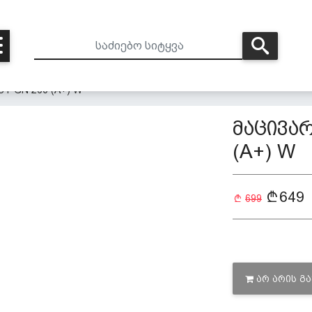
T GN 263 (A+) W
მაცივა
(A+) W
649
699
ᲐᲠ ᲐᲠᲘᲡ Გ