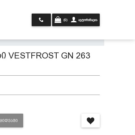
(0)
ავტორიზაცია
რი VESTFROST GN 263
ᲐᲧᲘᲓᲕᲐᲨᲘ