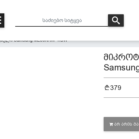
მელი Samsung ME83KRW-1/BW
მიკრო
Samsun
379
ᲐᲠ ᲐᲠᲘᲡ Გ