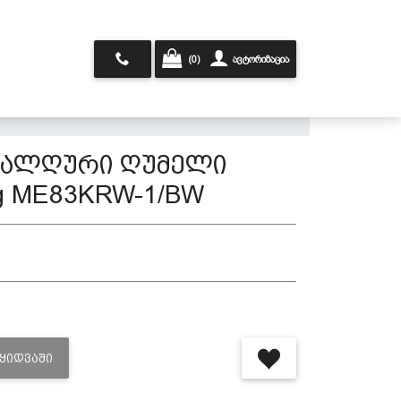
(0)
ავტორიზაცია
ტალღური ღუმელი
g ME83KRW-1/BW
ᲐᲧᲘᲓᲕᲐᲨᲘ