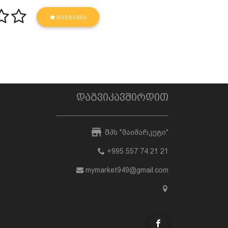
ᲒᲐᲒᲖᲐᲕᲜᲐ
დაგვიკავშირდით
შპს "მაიმარკეტი"
+995 557 74 21 21
mymarket949@gmail.com