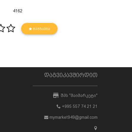
4162
ᲒᲐᲒᲖᲐᲕᲜᲐ
დაგვიკავშირდით
შპს "მაიმარკეტი"
+995 557 74 21 21
mymarket949@gmail.com