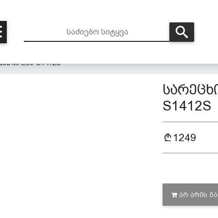
dea MFE80-S1412S
სარეცხი
S1412S
1249
ᲐᲠ ᲐᲠᲘᲡ Გ