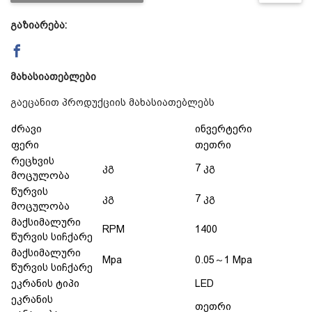
გაზიარება:
დაცვის პოლიტიკა
მიწოდების პირობები
მახასიათებლები
გაეცანით პროდუქციის მახასიათებლებს
საკონტაქტო ინფორმაცია
ძრავი
ინვერტერი
ფერი
თეთრი
წესები და პირობები
რეცხვის
კგ
7 კგ
მოცულობა
წურვის
კგ
7 კგ
დაბრუნება და გადაცვლის
მოცულობა
მაქსიმალური
RPM
1400
წურვის სიჩქარე
პოლიტიკა
მაქსიმალური
Mpa
0.05～1 Mpa
წურვის სიჩქარე
ეკრანის ტიპი
LED
ეკრანის
თეთრი