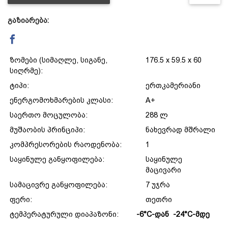
გაზიარება:
დაცვის პოლიტიკა
მიწოდების პირობები
ზომები (სიმაღლე, სიგანე,
176.5 x 59.5 x 60
სიღრმე):
საკონტაქტო ინფორმაცია
ტიპი:
ერთკამერიანი
ენერგომოხმარების კლასი:
A+
საერთო მოცულობა:
288 ლ
წესები და პირობები
მუშაობის პრინციპი:
ნახევრად მშრალი
კომპრესორების რაოდენობა:
1
დაბრუნება და გადაცვლის
საყინულე განყოფილება:
საყინულე
მაცივარი
პოლიტიკა
სამაცივრე განყოფილება:
7 უჯრა
ფერი:
თეთრი
ტემპერატურული დიაპაზონი:
-6°C-დან -24°C-მდე