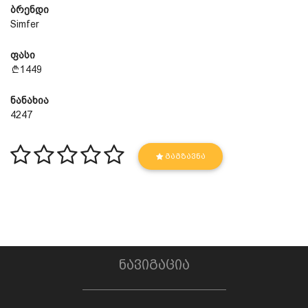
ბრენდი
Simfer
ფასი
1449
ნანახია
4247
ᲒᲐᲒᲖᲐᲕᲜᲐ
ნავიგაცია