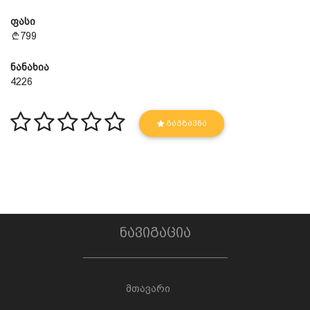
ფასი
799
ნანახია
4226
ᲒᲐᲒᲖᲐᲕᲜᲐ
ნავიგაცია
მთავარი