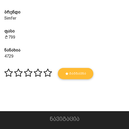
ბრენდი
Simfer
ფასი
799
ნანახია
4729
ᲒᲐᲒᲖᲐᲕᲜᲐ
ნავიგაცია