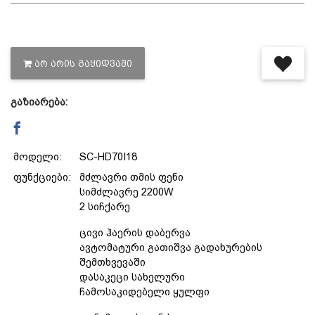
დაცვის პოლიტიკა
ᲐᲠ ᲐᲠᲘᲡ ᲒᲐᲧᲘᲓᲕᲐᲨᲘ
მიწოდების პირობები
გაზიარება:
საკონტაქტო ინფორმაცია
მოდელი:
SC-HD70I18
წესები და პირობები
ფუნქციები:
მძლავრი თმის ფენი
სიმძლავრე 2200W
დაბრუნება და გადაცვლის
2 სიჩქარე
ცივი ჰაერის დაბერვა
პოლიტიკა
ავტომატური გათიშვა გადახურების
შემთხვევაში
დასაკეცი სახელური
ჩამოსაკიდებელი ყულფი