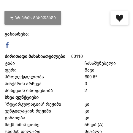
დაცვის პოლიტიკა
ᲐᲠ ᲐᲠᲘᲡ ᲒᲐᲧᲘᲓᲕᲐᲨᲘ
მიწოდების პირობები
გაზიარება:
საკონტაქტო ინფორმაცია
ძირითადი მახასიათებლები
03110
ტიპი
ჩასაშენებელი
წესები და პირობები
ფერი
შავი
პროდუქტიულობა
600 მ³
სიჩქარის არჩევა
3
დაბრუნება და გადაცვლის
ძრავების რაოდენობა
2
სხვა ფუნქციები
პოლიტიკა
"რეცირკულაციის" რეჟიმი
კი
ვენტილაციის რეჟიმი
კი
განათება
კი
მაქს. ხმის დონე
56 დბ (A)
ცხიმის ფილტრი
მეტალი