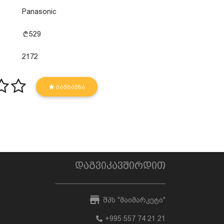
Panasonic
529
2172
ᲒᲐᲒᲖᲐᲕᲜᲐ
დაგვიკავშირდით
შპს "მაიმარკეტი"
+995 557 74 21 21