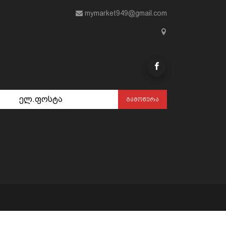
mymarket949@gmail.com
ᲒᲐᲛᲝᲬᲔᲠᲐ