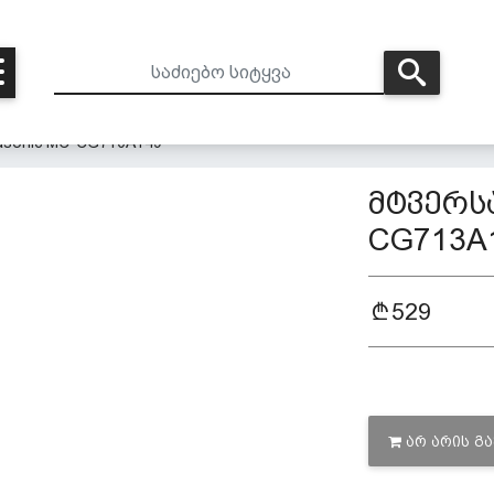
sonic MC-CG713A149
მტვერსა
CG713A
529
ᲐᲠ ᲐᲠᲘᲡ Გ