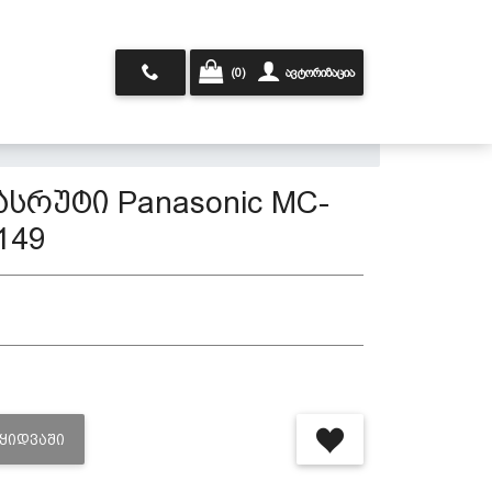
(0)
ავტორიზაცია
სრუტი Panasonic MC-
149
ᲐᲧᲘᲓᲕᲐᲨᲘ