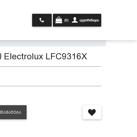
(0)
ავტორიზაცია
 Electrolux LFC9316X
ᲓᲐᲛᲐᲢᲔᲑᲐ