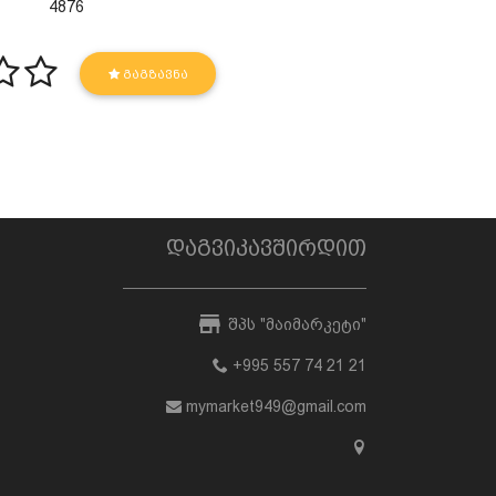
4876
ᲒᲐᲒᲖᲐᲕᲜᲐ
დაგვიკავშირდით
შპს "მაიმარკეტი"
+995 557 74 21 21
mymarket949@gmail.com