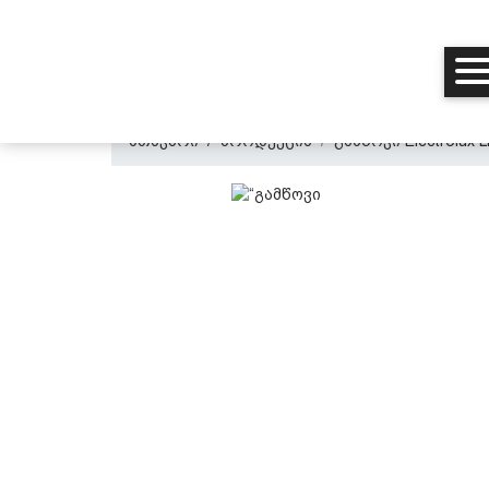
მთავარი
პროდუქცია
გამწოვი Electrolux 
მთავარი
ჩვენ შესახებ
პროდუქცია
პერსონალურ მონაცემთა